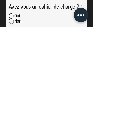
Avez vous un cahier de charge ?
*
Oui
Non
Liens vers des exemples de
vidéo qui vous inspirent pour
ce projet
Souhaitez vous une voix off pour
votre vidéo ?
*
Oui
Non
Objectif de la vidéo
Durée estimée de la vidéo