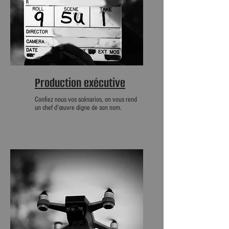
Production exécutive
Confiez nous vos scénarios, on vous rend
un chef d'œuvre digne de son nom.